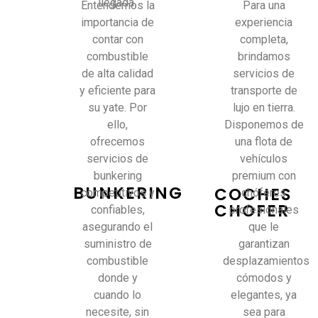
llegada.
Entendemos la
Para una
importancia de
experiencia
contar con
completa,
combustible
brindamos
de alta calidad
servicios de
y eficiente para
transporte de
su yate. Por
lujo en tierra.
ello,
Disponemos de
ofrecemos
una flota de
servicios de
vehículos
bunkering
premium con
BUNKERING
COCHES
competitivos y
chóferes
CHOFER
confiables,
profesionales
asegurando el
que le
suministro de
garantizan
combustible
desplazamientos
donde y
cómodos y
cuando lo
elegantes, ya
necesite, sin
sea para