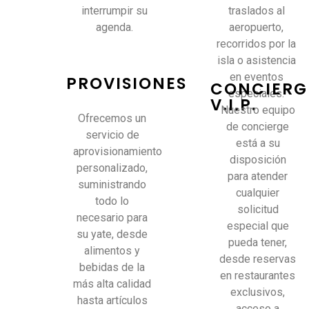
interrumpir su
traslados al
agenda.
aeropuerto,
recorridos por la
isla o asistencia
en eventos
PROVISIONES
CONCIERG
especiales.
V.I.P.
Nuestro equipo
Ofrecemos un
de concierge
servicio de
está a su
aprovisionamiento
disposición
personalizado,
para atender
suministrando
cualquier
todo lo
solicitud
necesario para
especial que
su yate, desde
pueda tener,
alimentos y
desde reservas
bebidas de la
en restaurantes
más alta calidad
exclusivos,
hasta artículos
acceso a