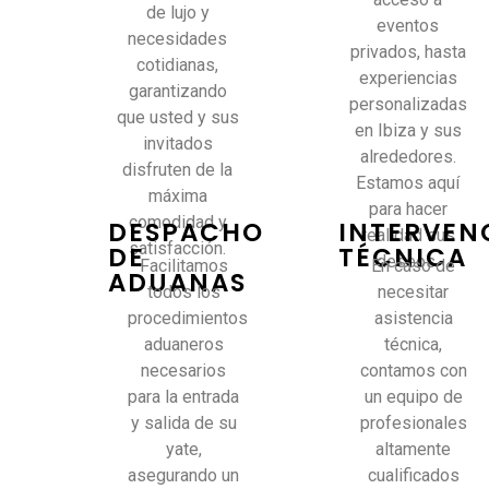
de lujo y
eventos
necesidades
privados, hasta
cotidianas,
experiencias
garantizando
personalizadas
que usted y sus
en Ibiza y sus
invitados
alrededores.
disfruten de la
Estamos aquí
máxima
para hacer
comodidad y
DESPACHO
INTERVEN
realidad sus
satisfacción.
DE
TÉCNICA
deseos.
Facilitamos
En caso de
ADUANAS
todos los
necesitar
procedimientos
asistencia
aduaneros
técnica,
necesarios
contamos con
para la entrada
un equipo de
y salida de su
profesionales
yate,
altamente
asegurando un
cualificados