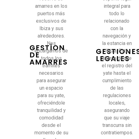
amarres en los
integral para
puertos más
todo lo
exclusivos de
relacionado
Ibiza y sus
con la
alrededores.
navegación y
Nos
la estancia en
GESTÍON
GESTIONE
encargamos de
Ibiza. Esto
DE
LEGALES
todos los
abarca desde
AMARRES
trámites
el registro del
necesarios
yate hasta el
para asegurar
cumplimiento
un espacio
de las
para su yate,
regulaciones
ofreciéndole
locales,
tranquilidad y
asegurando
comodidad
que su viaje
desde el
transcurra sin
momento de su
contratiempos.